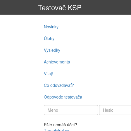
Testovač KSP
Novinky
Úlohy
Výsledky
Achievements
Vitaj!
Čo odovzdávať?
Odpovede testovača
Ešte nemáš účet?
Zaregistruj sa