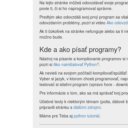
Na tejto stránke môžeš odovzdávať svoje program
povie ti, či si ho naprogramoval správne.
Predtým ako odovzdáš svoj prvý program sa vš
odovzdaním problémy, pozri si video
Ako odovzd
Ak ti čokoľvek na stránke nefunguje alebo sa ti 
možno bude.
Kde a ako písať programy?
Nástroj na písanie a kompilovanie programov si 
pozri si
Ako nainštalovať Python?
.
Ak nevieš na svojom počítači kompilovať/spúšťať
Vyber si jazyk, v ktorom chceš programovať, nap
testovač si stiahni program (vpravo hore - downl
Pre informácie o tom, ako sa má správať tvoj pro
Učebné texty k niektorým témam (polia, dátové št
pripravili stránku s
ďalšími zdrojmi
.
Máme pre Teba aj
python tutoriál
.