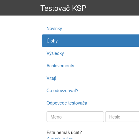
Testovač KSP
Novinky
Úlohy
Výsledky
Achievements
Vitaj!
Čo odovzdávať?
Odpovede testovača
Ešte nemáš účet?
Zaregistruj sa