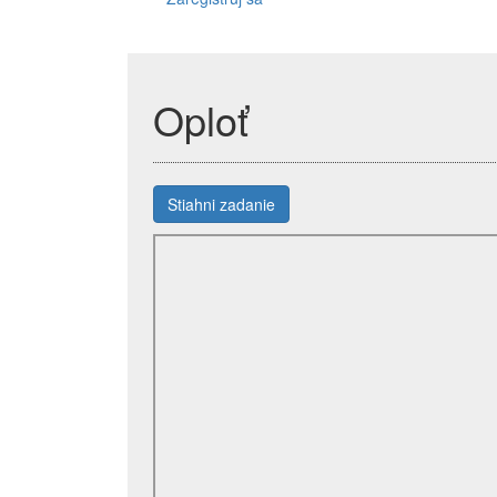
Oploť
Stiahni zadanie