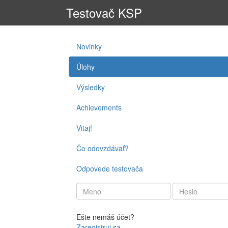
Testovač KSP
Novinky
Úlohy
Výsledky
Achievements
Vitaj!
Čo odovzdávať?
Odpovede testovača
Ešte nemáš účet?
Zaregistruj sa