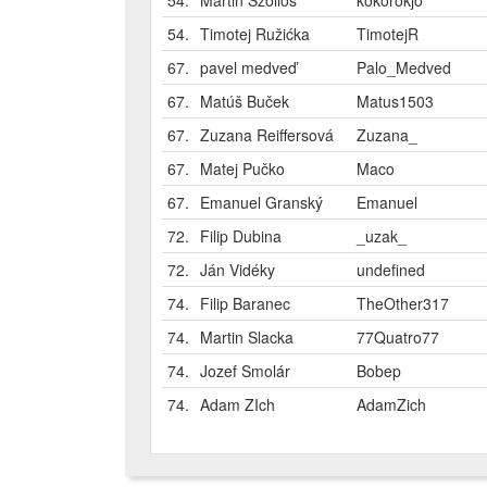
54.
Martin Szöllős
kokorokjo
54.
Timotej Ružićka
TimotejR
67.
pavel medveď
Palo_Medved
67.
Matúš Buček
Matus1503
67.
Zuzana Reiffersová
Zuzana_
67.
Matej Pučko
Maco
67.
Emanuel Granský
Emanuel
72.
Filip Dubina
_uzak_
72.
Ján Vidéky
undefined
74.
Filip Baranec
TheOther317
74.
Martin Slacka
77Quatro77
74.
Jozef Smolár
Bobep
74.
Adam ZIch
AdamZich