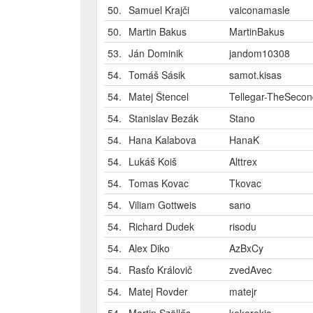
50.
Samuel Krajči
vaiconamasle
50.
Martin Bakus
MartinBakus
53.
Ján Dominik
jandom10308
54.
Tomáš Sásik
samot.kisas
54.
Matej Štencel
Tellegar-TheSecond
54.
Stanislav Bezák
Stano
54.
Hana Kalabova
HanaK
54.
Lukáš Koiš
Alttrex
54.
Tomas Kovac
Tkovac
54.
Viliam Gottweis
sano
54.
Richard Dudek
risodu
54.
Alex Diko
AzBxCy
54.
Rasťo Královič
zvedAvec
54.
Matej Rovder
matejr