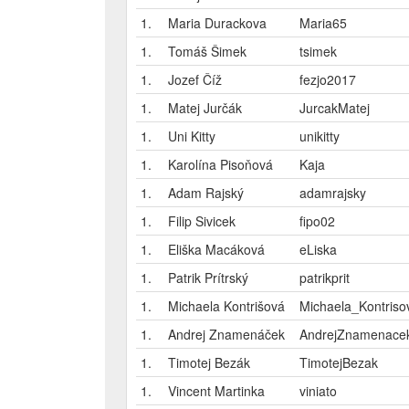
1.
Maria Durackova
Maria65
1.
Tomáš Šimek
tsimek
1.
Jozef Číž
fezjo2017
1.
Matej Jurčák
JurcakMatej
1.
Uni Kitty
unikitty
1.
Karolína Pisoňová
Kaja
1.
Adam Rajský
adamrajsky
1.
Filip Sivicek
fipo02
1.
Eliška Macáková
eLiska
1.
Patrik Prítrský
patrikprit
1.
Michaela Kontrišová
Michaela_Kontriso
1.
Andrej Znamenáček
AndrejZnamenace
1.
Timotej Bezák
TimotejBezak
1.
Vincent Martinka
viniato