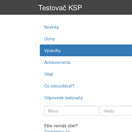
Testovač KSP
Novinky
Úlohy
Výsledky
Achievements
Vitaj!
Čo odovzdávať?
Odpovede testovača
Ešte nemáš účet?
Zaregistruj sa