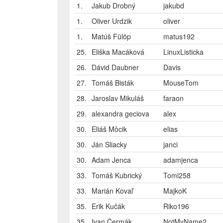
1.
Jakub Drobný
jakubd
1.
Oliver Urdzik
oliver
1.
Matúš Fülöp
matus192
25.
Eliška Macáková
LinuxListicka
26.
Dávid Daubner
Davis
27.
Tomáš Bisták
MouseTom
28.
Jaroslav Mikuláš
faraon
29.
alexandra geciova
alex
30.
Eliáš Môcik
elias
30.
Ján Sliacky
janci
30.
Adam Jenca
adamjenca
33.
Tomáš Kubrický
Tomi258
33.
Marián Kovaľ
MajkoK
35.
Erik Kučák
Riko196
35.
Ivan Čermák
NotMyName2