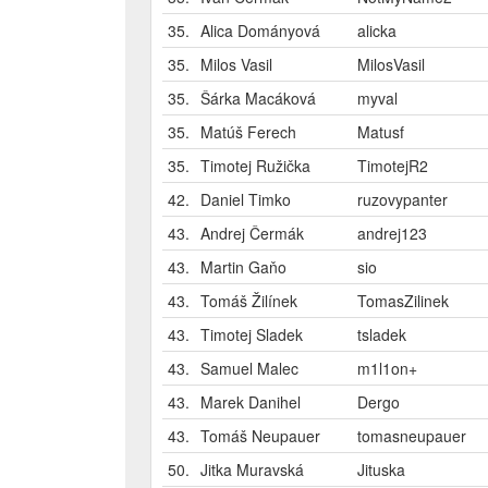
35.
Alica Dományová
alicka
35.
Milos Vasil
MilosVasil
35.
Šárka Macáková
myval
35.
Matúš Ferech
Matusf
35.
Timotej Ružička
TimotejR2
42.
Daniel Timko
ruzovypanter
43.
Andrej Čermák
andrej123
43.
Martin Gaňo
sio
43.
Tomáš Žilínek
TomasZilinek
43.
Timotej Sladek
tsladek
43.
Samuel Malec
m1l1on+
43.
Marek Danihel
Dergo
43.
Tomáš Neupauer
tomasneupauer
50.
Jitka Muravská
Jituska