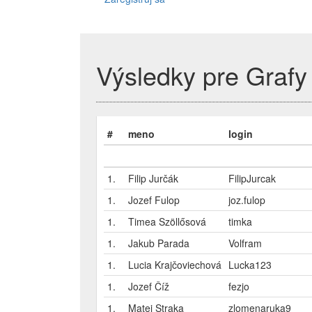
Výsledky pre Grafy 
#
meno
login
1.
Filip Jurčák
FilipJurcak
1.
Jozef Fulop
joz.fulop
1.
Timea Szöllősová
timka
1.
Jakub Parada
Volfram
1.
Lucia Krajčoviechová
Lucka123
1.
Jozef Číž
fezjo
1.
Matej Straka
zlomenaruka9